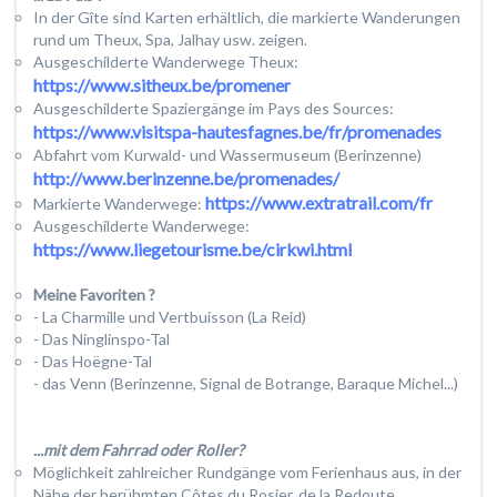
In der Gîte sind Karten erhältlich, die markierte Wanderungen
rund um Theux, Spa, Jalhay usw. zeigen.
Ausgeschilderte Wanderwege Theux:
https://www.sitheux.be/promener
Ausgeschilderte Spaziergänge im Pays des Sources:
https://www.visitspa-hautesfagnes.be/fr/promenades
Abfahrt vom Kurwald- und Wassermuseum (Berinzenne)
http://www.berinzenne.be/promenades/
https://www.extratrail.com/fr
Markierte Wanderwege:
Ausgeschilderte Wanderwege:
https://www.liegetourisme.be/cirkwi.html
Meine Favoriten ?
- La Charmille und Vertbuisson (La Reid)
- Das Ninglinspo-Tal
- Das Hoëgne-Tal
- das Venn (Berinzenne, Signal de Botrange, Baraque Michel...)
...mit dem Fahrrad oder Roller?
Möglichkeit zahlreicher Rundgänge vom Ferienhaus aus, in der
Nähe der berühmten Côtes du Rosier, de la Redoute...