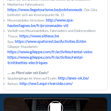
Markiertes Fahrradnetz:
https://www.liegetourisme.be/pointsnoeuds
. Die Gîte
befindet sich am Knotenpunkt Nr. 15
http://www.spa-
Mountainbike-Strecken:
hautesfagnes.be/fr/promenades-vtt
Verleih von Mountainbikes, Fahrrädern und Elektrorollern:
https://www.sitheux.be
Theux:
https://www.spaforest.be/Activites.B.htm
Spa:
Gileppe-Staudamm:
https://www.gileppe.com/fr/activites/rental-velos
https://www.gileppe.com/fr/activites/rental-
trottinettes-electriques
.... zu Pferd oder mit Eseln?
http://anes-ok.be/
Spaziergänge im Venn auf Eseln:
http://ww1.equi-riverside.com/
Reiten: