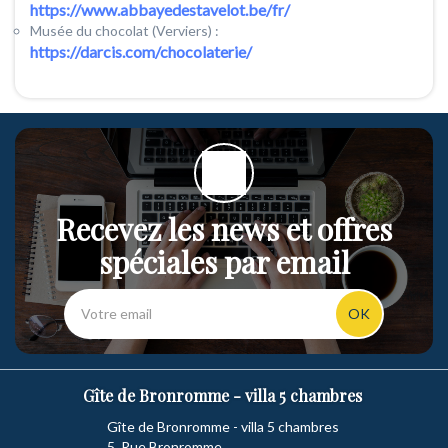
https://www.abbayedestavelot.be/fr/
Musée du chocolat (Verviers) :
https://darcis.com/chocolaterie/
Recevez les news et offres
spéciales par email
OK
Gîte de Bronromme - villa 5 chambres
Gîte de Bronromme - villa 5 chambres
5, Rue Bronromme,