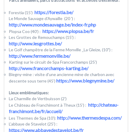
Parcs animaliers, parcs d'attractions et activités d'extérieur:
https://forestia.be/
Forestia (15')
Le Monde Sauvage d'Aywaille (20 ') :
http://www.mondesauvage.be/index-fr.php
https://www.plopsa.be/fr
Plopsa Coo (40') :
Les Grottes de Remouchamps (15') :
http://www.lesgrottes.be/
Le Golf champêtre de la Ferme Monville _La Gleize, (10") :
http://www.fermemonville.be/
Karting sur le circuit de Spa Francorchamps (25')
http://www.francorchamps-karting.be/
Blegny-mine : visite d'une ancienne mine de charbon avec
https://www.blegnymine.be/
descente sous terre (45')
Lieux emblématiques:
La Charmille de Vertbuisson (2')
http://chateau-
Le Château de Franchimont à Theux (15') :
franchimont.be/fr/accueil/
http://www.thermesdespa.com/
Les Thermes de Spa (10'):
L'abbaye de Stavelot (25') :
https://www.abbayedestavelot.be/fr